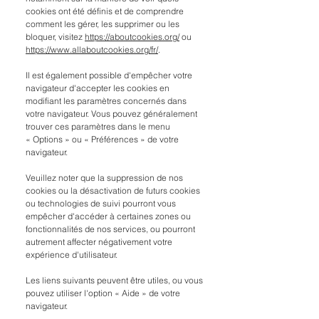
cookies ont été définis et de comprendre
comment les gérer, les supprimer ou les
bloquer, visitez
https://aboutcookies.org/
ou
https://www.allaboutcookies.org/fr/
.
Il est également possible d'empêcher votre
navigateur d'accepter les cookies en
modifiant les paramètres concernés dans
votre navigateur. Vous pouvez généralement
trouver ces paramètres dans le menu
«
Options
»
ou
«
Préférences
»
de votre
navigateur.
Veuillez noter que la suppression de nos
cookies ou la désactivation de futurs cookies
ou technologies de suivi pourront vous
empêcher d'accéder à certaines zones ou
fonctionnalités de nos services, ou pourront
autrement affecter négativement votre
expérience d'utilisateur.
Les liens suivants peuvent être utiles, ou vous
pouvez utiliser l'option
«
Aide
»
de votre
navigateur.