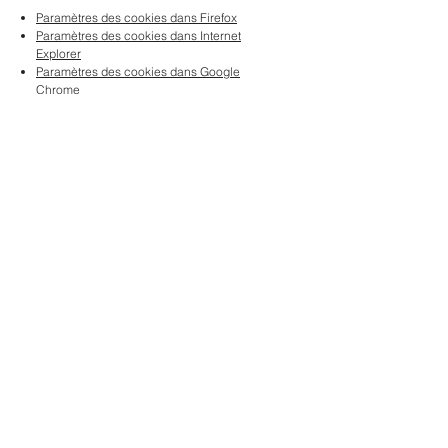
Paramètres des cookies dans Firefox
Paramètres des cookies dans Internet
Explorer
Paramètres des cookies dans Google
Chrome
Paramètres des cookies dans Safari (OS X)
Paramètres des cookies dans Safari (iOS)
Paramètres des cookies dans Android
Pour refuser et empêcher que vos données
soient utilisées par Google Analytics sur tous
les sites web, consultez les instructions
suivantes :
https://tools.google.com/dlpage/ga
optout?hl=fr
.
Il se peut que nous modifiions cette politique
en matière de cookies. Nous vous
encourageons à consulter régulièrement
cette page pour obtenir les dernières
informations sur les cookies.